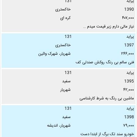
پراید
131
1390
خاکستری
۴۰۷,۰۰۰
کره ای
نیاز مالی دارم زیر قیمت میدم …
پراید
131
1397
خاکستری
۲۴۶,۰۰۰
شهریار، شهرک وائین
فنی سالم بی رنگ روکش صندلی کف
پایی یک تیکه زیر پایی قالبی شیشه
پراید
131
دودی دزدگیر تسمه …
1395
سفید
۴۲,۰۰۰
شهریار
ماشین بی رنگ به شرط کارشناسی
جلو وعقب پلمپ ،،ماشین ۴ سال
پراید
131
خواب بوده،،۱۰ ماه بیمه …
1398
سفید
۷۹,۰۰۰
شهریار، اندیشه
خودرو سند تک برگ از ابتدا دست