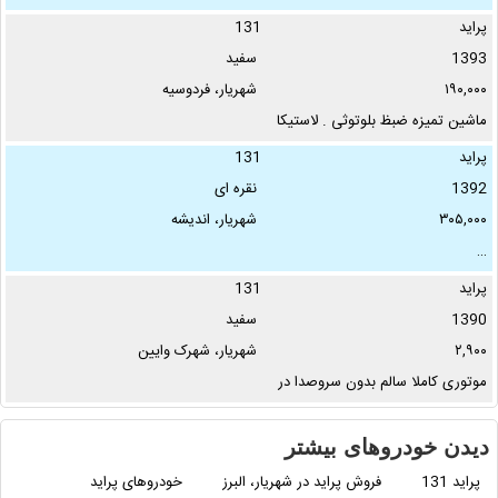
خودم بود مصرف خانگی کیلومتر
پراید
131
واقعی بشرط امکان …
1393
سفید
۱۹۰,۰۰۰
شهریار، فردوسیه
ماشین تمیزه ضبظ بلوتوثی . لاستیکا
سالم .بیمه ۵ ماه داره . گلگیر سمت
پراید
131
راننده و در …
1392
نقره ای
۳۰۵,۰۰۰
شهریار، اندیشه
…
پراید
131
1390
سفید
۲,۹۰۰
شهریار، شهرک وایین
موتوری کاملا سالم بدون سروصدا در
اتاق کولر روشن دور رنگ برای مصرف
کننده عالی …
دیدن خودروهای بیشتر
پراید 131
فروش پراید در شهریار، البرز
خودروهای پراید