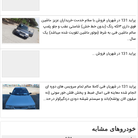
پراید 131 در شهریار، فروش با سلام خدمت خریداران عزیز: ماشین
فوق داری ۳لکه رنگ (بدون خط خش) شاستی عقب و جلو پلمپ
سالم ماشین فنی به شرط (موتور ماشین تقویت شده میباشد) یک
سال…
پراید 131 در شهریار، فروش …
پراید 131 در شهریار، فنی کاملا سالم تمام سرویس های دوره ای
انجام شده معاینه فنی ۱سال ضبط و پخش فلش خور سونی (ده
میلیون الان پولشه)باند و سیستم شیشه دودی دزدگیرکولر در حد…
خودروهای مشابه