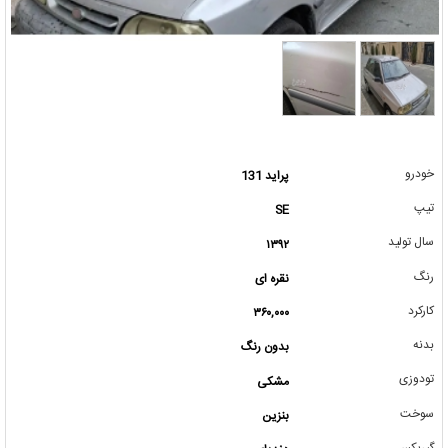
خودرو
پراید 131
تیپ
SE
سال تولید
۱۳۹۲
رنگ
نقره ای
کارکرد
۳۶۰,۰۰۰
بدنه
بدون رنگ
تودوزی
مشکی
سوخت
بنزین
گیربکس