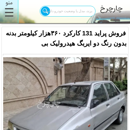
منو
چارچرخ
☰
فروش پراید 131 کارکرد ۳۶۰هزار کیلومتر بدنه
بدون رنگ دو ایربگ هیدرولیک بی