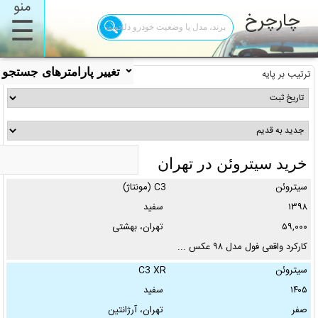
منو
چارچرخ
☰
⌄
تغییر پارامترهای جستجو
ترتیب بر پایه
خرید سیتروئن در تهران
سیتروئن
C3 (مونتاژ)
برند:
۱۳۹۸
سفید
۵۹,۰۰۰
تهران، بهشتی
✖
کارکرد واقعی فول مدل ۹۸ عکس ...
مدل:
سیتروئن
C3 XR
۱۴۰۵
سفید
تیپ:
صفر
تهران، آرژانتین