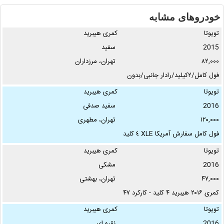
خودروهای مشابه
تویوتا
کمری هیبرید
2015
سفید
۸۲,۰۰۰
تهران، مرزداران
فول‌ کامل/۲کیلید/رادار جانبی/بدون
خط‌وخش/اطراف مقداری رنگ
تویوتا
کمری هیبرید
شدگی …
2016
سفید صدفی
۱۲۰,۰۰۰
تهران، مطهری
فول کامل سفارش آمریکا XLE ٤ کلید
همراه با سیستم صوتی …
تویوتا
کمری هیبرید
2016
مشکی
۴۷,۰۰۰
تهران، بهشتی
کمری ۲۰۱۶ هیبرید ۴ کلید - کارکرد ۴۷
هزارتا - دو لکه رنگ ( کاپوت و یه کف
تویوتا
کمری هیبرید
دست دور …
2016
نقره ای