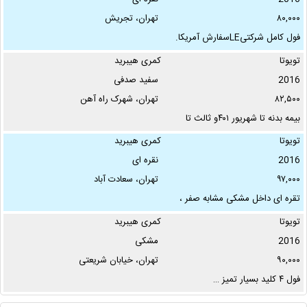
۸۰,۰۰۰
تهران، تجریش
فول کامل شرکتیLEسفارش آمریکا.
سند دست اول. بدون رنگ و بدون
تویوتا
کمری هیبرید
خط و خش. رینگ و بال …
2016
سفید صدفی
۸۲,۵۰۰
تهران، شهرک راه آهن
بیمه بدنه تا شهریور ۴۰۱و ثالث تا
خرداد ۴۰۱ دارد ۴ حلقه لاستیک ۸۰
تویوتا
کمری هیبرید
درصد مارک نکسن …
2016
نقره ای
۹۷,۰۰۰
تهران، سعادت آباد
تقره اى داخل مشکى مشابه صفر ،
فول کامل ٤ کلید هیبریدى سفارش
تویوتا
کمری هیبرید
آمریکا ، فول رادار …
2016
مشکی
۹۰,۰۰۰
تهران، خیابان شریعتی
فول ۴ کلید بسیار تمیز …