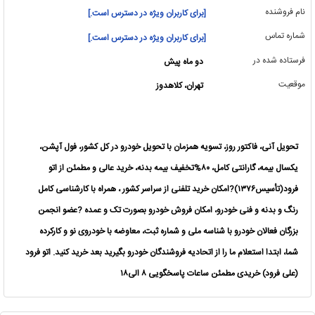
نام فروشنده
[برای کاربران ویژه در دسترس است.]
شماره تماس
[برای کاربران ویژه در دسترس است.]
فرستاده شده در
دو ماه پیش
موقعیت
تهران، کلاهدوز
‎تحویل آنی، فاکتور روز، تسویه همزمان با تحویل خودرو در کل کشور، فول آپشن،
یکسال بیمه، گارانتی کامل، ۸۰%تخفیف بیمه بدنه، خرید عالی و مطمئن از اتو
فرود(تأسیس۱۳۷۶)?امکان خرید تلفنی از سراسر کشور ، همراه با کارشناسی کامل
رنگ و بدنه و فنی خودرو، امکان فروش خودرو بصورت تک و عمده ?عضو انجمن
بزرگان فعالان خودرو با شناسه ملی و شماره ثبت، معاوضه با خودروی نو و کارکرده
شما، ابتدا استعلام ما را از اتحادیه فروشندگان خودرو بگیرید بعد خرید کنید. ‎اتو فرود
(علی فرود) خریدی مطمئن ‎ساعات پاسخگویی ۸ الی١٨