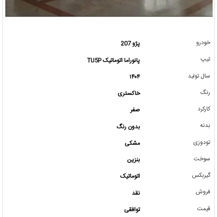
خودرو
پژو 207
تیپ
پانوراما اتوماتیک TU5P
سال تولید
۱۴۰۴
رنگ
خاکستری
کارکرد
صفر
بدنه
بدون رنگ
تودوزی
مشکی
سوخت
بنزین
گیربکس
اتوماتیک
فروش
نقد
قیمت
توافقی