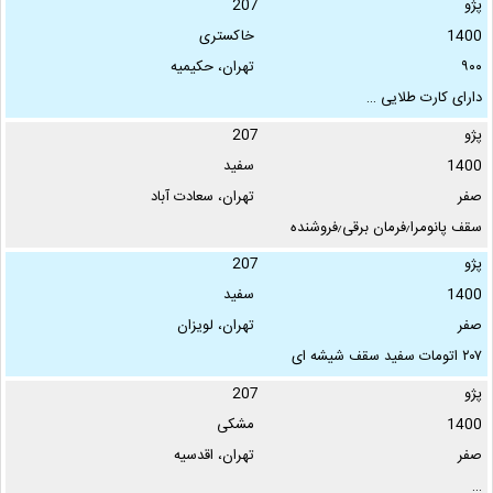
پژو
207
ایربگ - دوربین دید …
1400
خاکستری
۹۰۰
تهران، حکیمیه
دارای کارت طلایی …
پژو
207
1400
سفید
صفر
تهران، سعادت آباد
سقف پانومرا٫فرمان برقی٫فروشنده
شخصی …
پژو
207
1400
سفید
صفر
تهران، لویزان
۲۰۷ اتومات سفید سقف شیشه ای
صفر کروز کنترل-۲ ایربگ- دوربین دید
پژو
207
عقب -کارت حافظه …
1400
مشکی
صفر
تهران، اقدسیه
…