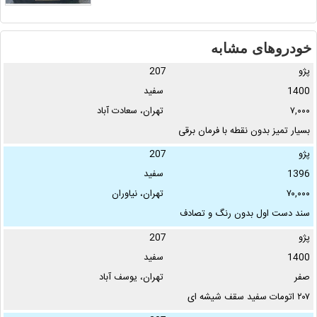
خودروهای مشابه
پژو
207
1400
سفید
۷,۰۰۰
تهران، سعادت آباد
بسیار تمیز بدون نقطه با فرمان برقی
و کروز …
پژو
207
1396
سفید
۷۰,۰۰۰
تهران، نیاوران
سند دست اول بدون رنگ و تصادف
یک تصادف از جلو داشته که سینی
پژو
207
جلو به اندازه ۱ …
1400
سفید
صفر
تهران، یوسف آباد
۲۰۷ اتومات سفید سقف شیشه ای
مدل ۱۴۰۰ صفر کروز کنترل - ۲ تا