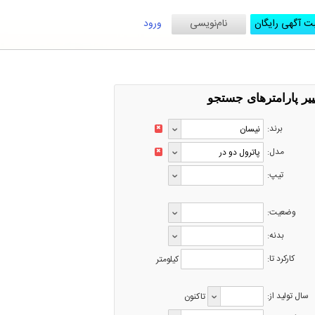
ت آگهی رایگان
نام‌نویسی
ورود
ییر پارامترهای جستجو
برند:
✖
مدل:
✖
تیپ:
وضعیت:
بدنه:
کارکرد تا:
کیلومتر
سال تولید از:
تاکنون