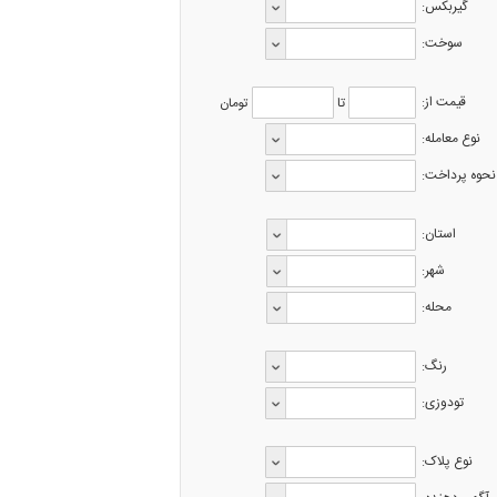
گیربکس:
سوخت:
قیمت از:
تا
تومان
نوع معامله:
نحوه پرداخت:
استان:
شهر:
محله:
رنگ:
تودوزی:
نوع پلاک: