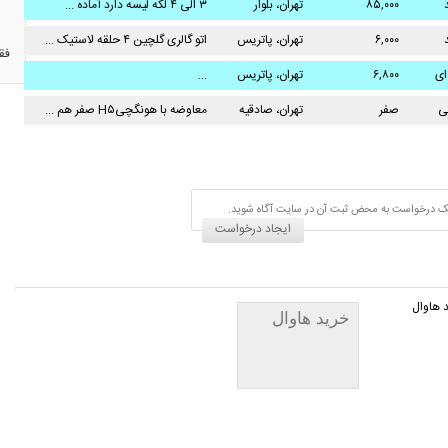
۸۵,۰۰۰
تهران، بلوار
۳ الی ۴ لکه لیسه دارد آماده ...
فردوس
۶,۰۰۰
تهران، پاتریس
اتو گالری گلچین ۴ حلقه لاستیک ...
فق
ی
لومومبا
ای
۶,۸۰۰
تهران، پاتریس
...
لومومبا
ی
صفر
تهران، صادقیه
معاوضه با هونگچیH۵ صفر هم ...
اد یک درخواست به محض ثبت آن در سایت آگاه شوید.
ایجاد درخواست
 هاوال
خرید هاوال