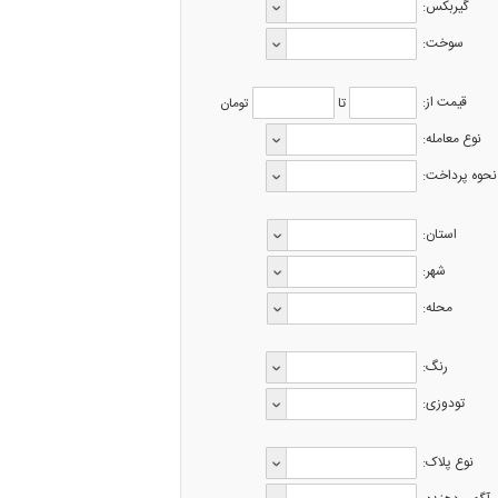
گیربکس:
سوخت:
قیمت از:
تا
تومان
نوع معامله:
نحوه پرداخت:
استان:
شهر:
محله:
رنگ:
تودوزی:
نوع پلاک: