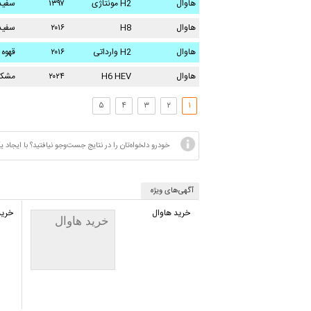
هاوال
H2 مونتاژی
۱۳۹۷
سفید
هاوال
H8
۲۰۱۶
سفید
صدف
هاوال
H2 وارداتی
۲۰۱۶
قهوه 
هاوال
H6 HEV
۲۰۲۴
مشک
۵
۴
۳
۲
۱
خودرو دلخواه‌تان را در نتایج جست‌وجو نیافتید؟ با ایج
آگهی‌های ویژه
خرید هاوال
خرید
خرید هاوال