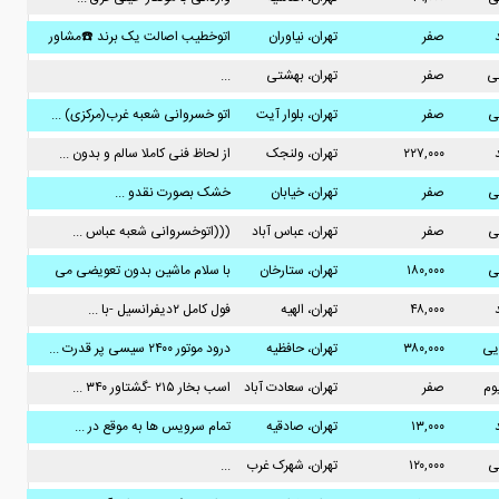
صفر
تهران، نیاوران
اتوخطیب اصالت یک برند ☎️مشاور
...
نی
صفر
تهران، بهشتی
...
ی
صفر
تهران، بلوار آیت
اتو خسروانی شعبه غرب(مرکزی) ...
الله کاشانی
۲۲۷,۰۰۰
تهران، ولنجک
از لحاظ فنی کاملا سالم و بدون ...
ی
صفر
تهران، خیابان
خشک بصورت نقدو ...
دماوند
ی
صفر
تهران، عباس آباد
(((اتوخسروانی شعبه عباس ...
ی
۱۸۰,۰۰۰
تهران، ستارخان
با سلام ماشین بدون تعویضی می
...
۴۸,۰۰۰
تهران، الهیه
فول کامل ۲دیفرانسیل -با ...
ویی
۳۸۰,۰۰۰
تهران، حافظیه
درود موتور ۲۴۰۰ سیسی پر قدرت ...
یوم
صفر
تهران، سعادت آباد
اسب بخار ۲۱۵ -گشتاور ۳۴۰ ...
۱۳,۰۰۰
تهران، صادقیه
تمام سرویس ها به موقع در ...
ی
۱۲۰,۰۰۰
تهران، شهرک غرب
...