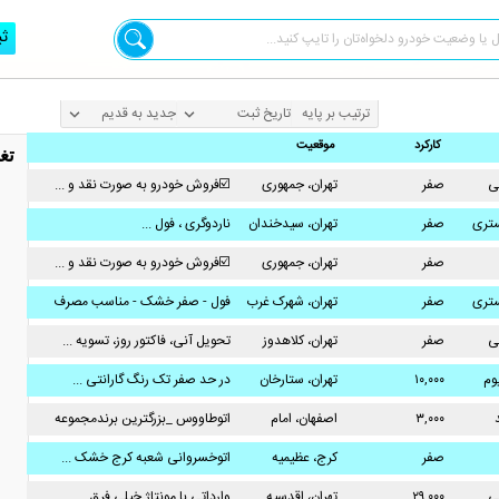
ثب
ترتیب بر پایه
کارکرد
موقعیت
تغ
ی
صفر
تهران، جمهوری
☑️فروش خودرو به صورت نقد و ...
تری
صفر
تهران، سیدخندان
ناردوگری ، فول ...
صفر
تهران، جمهوری
☑️فروش خودرو به صورت نقد و ...
تری
صفر
تهران، شهرک غرب
فول - صفر خشک - مناسب مصرف
...
ی
صفر
تهران، کلاهدوز
تحویل آنی، فاکتور روز، تسویه ...
یوم
۱۰,۰۰۰
تهران، ستارخان
در حد صفر تک رنگ گارانتی ...
۳,۰۰۰
اصفهان، امام
اتوطاووس _بزرگترین برندمجموعه
خمینی
...
صفر
کرج، عظیمیه
اتوخسروانی شعبه کرج خشک ...
ی
۲۹,۰۰۰
تهران، اقدسیه
وارداتی با مونتاژ خیلی فرق ...