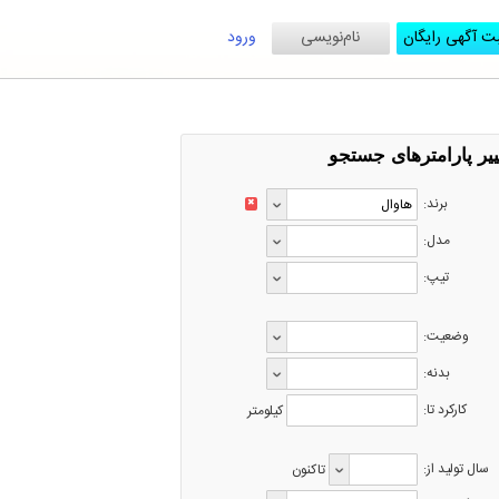
ت آگهی رایگان
نام‌نویسی
ورود
ییر پارامترهای جستجو
برند:
✖
مدل:
تیپ:
وضعیت:
بدنه:
کارکرد تا:
کیلومتر
سال تولید از:
تاکنون