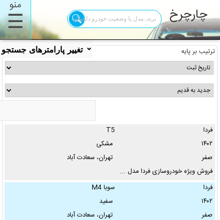
منو
چارچرخ
☰
⌄
تغییر پارامترهای جستجو
ترتیب بر پایه
فردا
T5
برند:
۱۴۰۲
مشکی
صفر
تهران، سعادت آباد
✖
فروش ویژه خودروسازی فردا مدل ...
مدل:
فردا
سوبا M4
۱۴۰۲
سفید
تیپ:
صفر
تهران، سعادت آباد