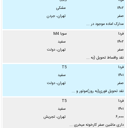
فردا
SX5
فقط عکس‌دارها:
۱۴۰۲
مشکی
صفر
تهران، جردن
مدارک اماده موجود در ...
فردا
سوبا M4
۱۴۰۲
سفید
صفر
تهران، دولت
نقد واقساط تحویل (به ...
فردا
T5
۱۴۰۱
سفید
صفر
تهران، دولت
نقد تحویل فوری(به روز)موتور و ...
فردا
T5
۱۴۰۱
سفید
۶,۰۰۰
تهران، تجریش
داری ماشین صفر کارخونه میخری ...