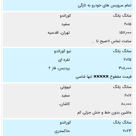
تمام سرویس های خودرو به تازگی
...
سانگ یانگ
کوراندو
وضعیت:
۲۰۱۵
سفید
۱۵۷,۰۰۰
تهران، اقدسیه
بدنه:
ساعت تماس ۱۱صبح تا ...
سانگ یانگ
نیو کوراندو
۲۰۲۵
نقره ای
کارکرد تا:
۳۰۸,۰۰۰
پردیس، فاز ۲
کیلومتر
قیمت مقطوع ❌❌❌❌❌ تنها شاسی
...
سانگ یانگ
تیوولی
سال تولید از:
۲۰۱۷
سفید
تاکنون
۸۰,۰۰۰
کاشان،
ماشین بدون خط و خش جزئی کم
گیربکس:
...
سانگ یانگ
کوراندو
۲۰۲۳
خاکستری
سوخت: