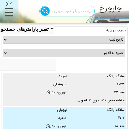
منو
چارچرخ
☰
⌄
تغییر پارامترهای جستجو
ترتیب بر پایه
سانگ یانگ
کوراندو
برند:
۲۰۲۳
سرمه ای
۲۳,۰۰۰
تهران، اندرزگو
✖
مشابه صفر بدنه بدون نقطه و ...
مدل:
سانگ یانگ
تیوولی
۲۰۱۷
سفید
تیپ:
۸۰,۰۰۰
تهران، اندرزگو