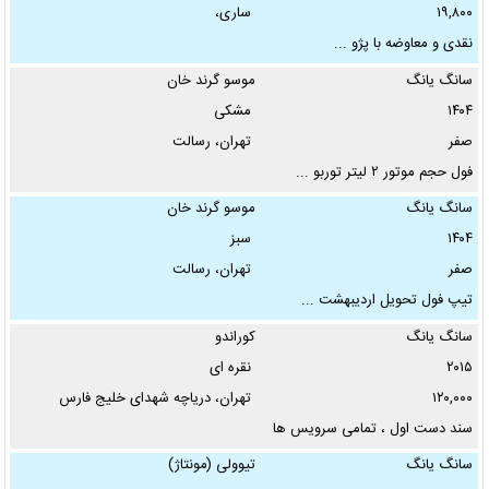
۱۹,۸۰۰
ساری،
نقدی و معاوضه با پژو ...
سانگ یانگ
موسو گرند خان
قیمت از:
۱۴۰۴
مشکی
تا
صفر
تهران، رسالت
فول حجم موتور ۲ لیتر توربو ...
تومان
سانگ یانگ
موسو گرند خان
نوع معامله:
۱۴۰۴
سبز
صفر
تهران، رسالت
نحوه پرداخت:
تیپ فول تحویل اردیبهشت ...
سانگ یانگ
کوراندو
۲۰۱۵
نقره ای
استان:
۱۲۰,۰۰۰
تهران، دریاچه شهدای خلیج فارس
سند دست اول ، تمامی سرویس ها
...
سانگ یانگ
تیوولی (مونتاژ)
شهر: