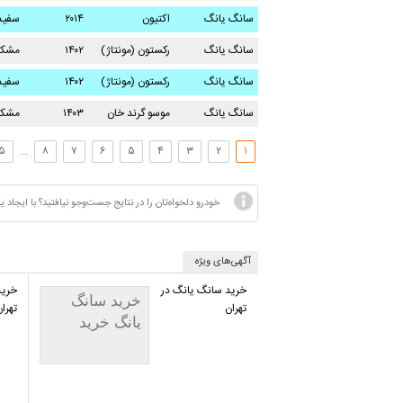
سانگ یانگ
اکتیون
۲۰۱۴
سفید
صدف
سانگ یانگ
رکستون (مونتاژ)
۱۴۰۲
مشک
سانگ یانگ
رکستون (مونتاژ)
۱۴۰۲
سفید
سانگ یانگ
موسو گرند خان
۱۴۰۳
مشک
۵
...
۸
۷
۶
۵
۴
۳
۲
۱
خودرو دلخواه‌تان را در نتایج جست‌وجو نیافتید؟ با ایج
آگهی‌های ویژه
خرید سانگ یانگ در
خرید
خرید سانگ
تهران
تهرا
یانگ خرید