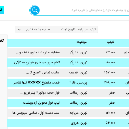
ثب
ترتیب بر پایه
تغ
کارکرد
موقعیت
 ای
۲۳,۰۰۰
تهران، اندرزگو
مشابه صفر بدنه بدون نقطه و ...
۸۰,۰۰۰
تهران، اندرزگو
تمام سرویس های خودرو به تازگی
...
۱۵۷,۰۰۰
تهران، اقدسیه
ساعت تماس ۱۱صبح تا ...
ای
۳۰۸,۰۰۰
پردیس، فاز ۲
قیمت مقطوع ❌❌❌❌❌ تنها شاسی
...
ی
صفر
تهران، رسالت
فول حجم موتور ۲ لیتر توربو ...
صفر
تهران، رسالت
تیپ فول تحویل اردیبهشت ...
ای
۱۲۰,۰۰۰
تهران، دریاچه
سند دست اول ، تمامی سرویس ها
شهدای خلیج
...
۵۴,۰۰۰
تهران، هروی
...
فارس