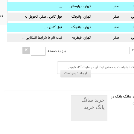
صفر
تهران، بهارستان
...
ی
فق
ی
صفر
تهران، ولنجک
فول کامل ، صفر ، تحویل به ...
صفر
تهران، ولنجک
فول کامل ، ...
ی
صفر
تهران، قیطریه
ثبت نام با شرایط اثنثنایی ...
۲
برو به صفحه:
اد یک درخواست به محض ثبت آن در سایت آگاه شوید.
ایجاد درخواست
 سانگ یانگ در
خرید سانگ
ن
یانگ خرید