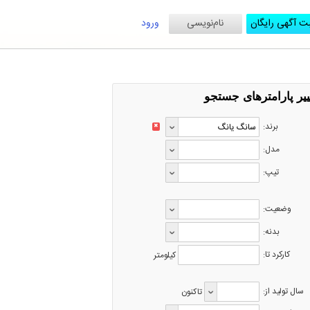
ت آگهی رایگان
نام‌نویسی
ورود
ییر پارامترهای جستجو
برند:
✖
مدل:
تیپ:
وضعیت:
بدنه:
کارکرد تا:
کیلومتر
سال تولید از:
تاکنون