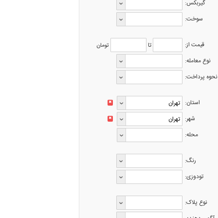
گیربکس:
سوخت:
قیمت از:
تا
تومان
نوع معامله:
نحوه پرداخت:
استان:
✖
شهر:
✖
محله:
رنگ:
تودوزی:
نوع پلاک: