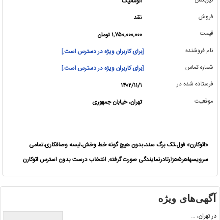
اتوماتیک
فروش
نقد
قیمت
۱,۷۵۰,۰۰۰,۰۰۰ تومان
نام فروشنده
[برای کاربران ویژه در دسترس است.]
شماره تماس
[برای کاربران ویژه در دسترس است.]
فرستاده شده در
۱۴۰۲/۱۱/۱
موقعیت
تهران، خیابان جمهوری
«اتوکارن» فول،تک برگ سند،بدون هیچ گونه خط وخش،لیسه وصافکاری،تمامی
سرویسهاهر۵هزارتادرنمایندگی صورت گرفته. انتخاب درست بدون استرس اتوکارن
آگهی‌های ویژه
در تهران، …