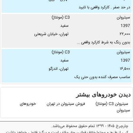
در حد صفر . کارکرد واقعی با تایید
کارشناسی . بدون خط و حش . رینگ
سیتروئن
C3 (مونتاژ)
مشکی . سرویس …
1397
سفید
۲۲,۰۰۰
تهران، خیابان شریعتی
بدون رنگ به شرط کارکرد واقعی …
سیتروئن
C3 (مونتاژ)
1397
سفید
۱۶,۵۰۰
تهران، اندزگو
مناسب مصرف کننده بدون حتی یک
نقطه روى رینگ …
دیدن خودروهای بیشتر
سیتروئن C3 (مونتاژ)
فروش سیتروئن در تهران
خودروهای
سیتروئن
چارچرخ ۱۴۰۵ - ۱۳۹۹ تمام حقوق محفوظ می‌باشد.
کپی از طرح و محتوا خلاف قوانین حق مؤلف است و پیگرد قانونی خواهد داشت.