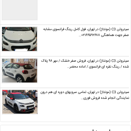
سیتروئن C3 (مونتاژ) در تهران، فول کامل رینگ فرانسوی مشابه
صفر جهت هماهنگی ۰۲۱۶۶۵۹۲۶۸۸…
سیتروئن C3 (مونتاژ) در تهران، فروش صفر خشک / مهر ۹۸ پلاک
شده / رینگ نقره ای فرانسوی / اماده محضر…
سیتروئن C3 (مونتاژ) در تهران، تمامی سرویهای دوره ای هم درون
نمایندگی انجام شده فروش فوری…