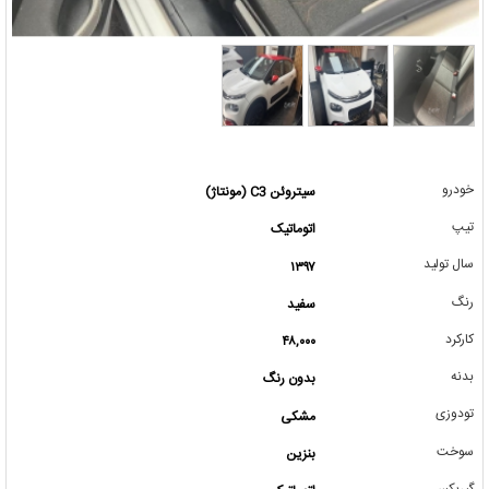
خودرو
سیتروئن C3 (مونتاژ)
تیپ
اتوماتیک
سال تولید
۱۳۹۷
رنگ
سفید
کارکرد
۴۸,۰۰۰
بدنه
بدون رنگ
تودوزی
مشکی
سوخت
بنزین
گیربکس