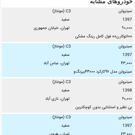
خودروهای مشابه
سیتروئن
C3 (مونتاژ)
1397
سفید
۹۰,۰۰۰
تهران، خیابان جمهوری
««اتوکارن»» فول کامل رینگ مشکی
بدون خط وخش …
سیتروئن
C3 (مونتاژ)
1397
سفید
۴۳,۰۰۰
تهران، عباس آباد
سیتروئن مدل ۹۷کارکرد ۴۳۰۰۰بیرنگ‌و
بی خط وخش فنی به شرط …
سیتروئن
C3 (مونتاژ)
1398
سفید
۶۰,۰۰۰
تهران، نازی آباد
بی نظیر و استثنایی بدون کوچکترین
خوردگی، خط و خش یا رنگ شدگی
سیتروئن
C3 (مونتاژ)
حتی سپرها مناشب …
1397
سفید
۲۳,۰۰۰
تهران، هروی