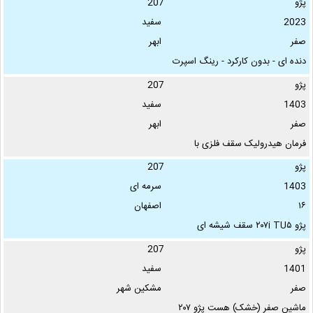
پژو
207
2023
سفید
صفر
ابهر
دنده ای - بدون کارکرد - رینگ اسپرت
- دارای ضبط صوت -تخفیف پای
پژو
207
معامله قیمت بازار …
1403
سفید
صفر
ابهر
فرمان هیدرولیک سقف فلزی با
استاندارد ۸۵ گانه تحویل مرداد …
پژو
207
1403
سرمه ای
۱۶
اصفهان
پژو ۲۰۷i TU۵ سقف شیشه ای
ارتقایافته دنده ای تحویل شهریور
پژو
207
۱۴۰۳ رنگ آبی متالیک …
1401
سفید
صفر
مشکین شهر
ماشین صفر (خشک) هست پژو ۲۰۷