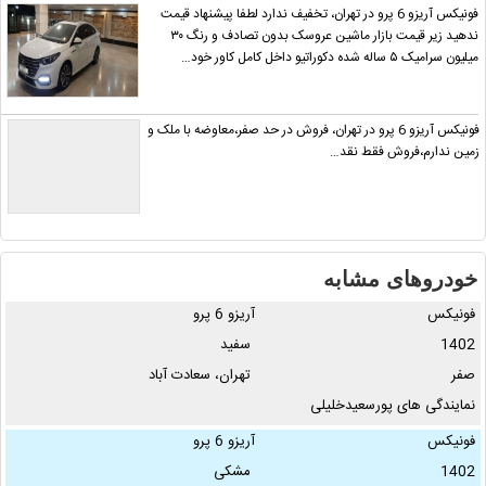
فونیکس آریزو 6 پرو در تهران، تخفیف ندارد لطفا پیشنهاد قیمت
ندهید زیر قیمت بازار ماشین عروسک بدون تصادف و رنگ ۳۰
میلیون سرامیک ۵ ساله شده دکوراتیو داخل کامل کاور خود…
فونیکس آریزو 6 پرو در تهران، فروش در حد صفر،معاوضه با ملک و
زمین ندارم،فروش فقط نقد…
خودروهای مشابه
فونیکس
آریزو 6 پرو
1402
سفید
صفر
تهران، سعادت آباد
نمایندگی های پورسعیدخلیلی
نمایندگی کد ۳۴۲ مدیران خودرو
فونیکس
آریزو 6 پرو
نماینده برتر با بزرگترین …
1402
مشکی