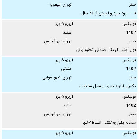
صفر
تهران، قیطریه
فـــــرود خودروبا بیش از ۲۵ سال
سابقه فعال در عرصه خرید و فروش
فونیکس
آریزو 6 پرو
خودروعضو رسمی …
1402
سفید
صفر
تهران، تهرانپارس
فول آپشن گرمکن صندلی تنظیم برقی
صندلی دوربین۳۶۰اتوهلدشیب
فونیکس
آریزو 6 پرو
سنجespنورپردازی داخل …
1402
مشکی
صفر
تهران، نیرو هوایی
تکمیل فرآیند خرید از محل سامانه ،
به صورت غیر حضوری و فوری از
فونیکس
آریزو 6 پرو
طریق مجموعه شعب …
1402
سفید
صفر
تهران، تهرانپارس
سامانه یکپارچه/نقد . اقساط✔تنها
نمایندگی اسپشیال رتبه ۱ مدیران
فونیکس
آریزو 6 پرو
خودرو در ۵ سال …