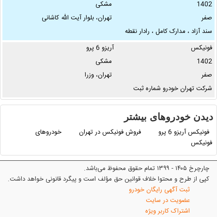
1402
مشکی
صفر
تهران، بلوار آیت الله کاشانی
سند آزاد ، مدارک کامل ، رادار نقطه
کور ، درایو مود ، گرمکن صندلی ها ،
فونیکس
آریزو 6 پرو
سانروف ، …
1402
مشکی
صفر
تهران، وزرا
شرکت تهران خودرو شماره ثبت
(۵۸۷۳۳۰)--✅ تحویل خودرو یکروزه
همزمان با پیش پرداخت …
دیدن خودروهای بیشتر
فونیکس آریزو 6 پرو
فروش فونیکس در تهران
خودروهای
فونیکس
چارچرخ ۱۴۰۵ - ۱۳۹۹ تمام حقوق محفوظ می‌باشد.
کپی از طرح و محتوا خلاف قوانین حق مؤلف است و پیگرد قانونی خواهد داشت.
ثبت آگهی رایگان خودرو
عضویت در سایت
اشتراک کاربر ویژه