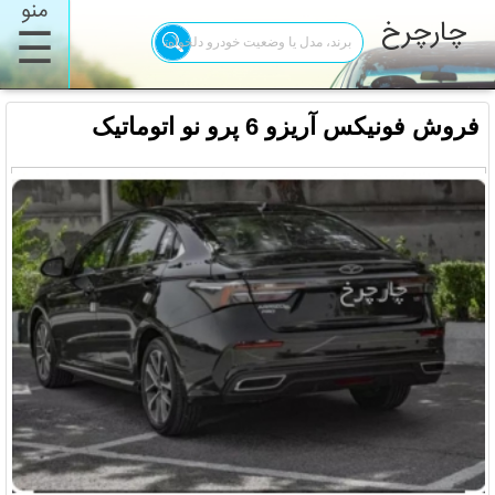
منو
چارچرخ
☰
فروش فونیکس آریزو 6 پرو نو اتوماتیک