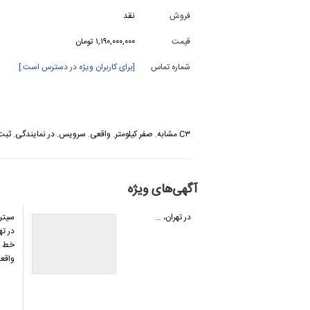
فروش
نقد
قیمت
۱,۱۹۰,۰۰۰,۰۰۰ تومان
شماره تماس
[برای کاربران ویژه در دسترس است.]
C۳ مشابه. صفر کیلومتر. واقعى. سرویس. در نمایندگى. ثبت شده.
آگهی‌های ویژه
در تهران، …
در ته
خط و
واقع