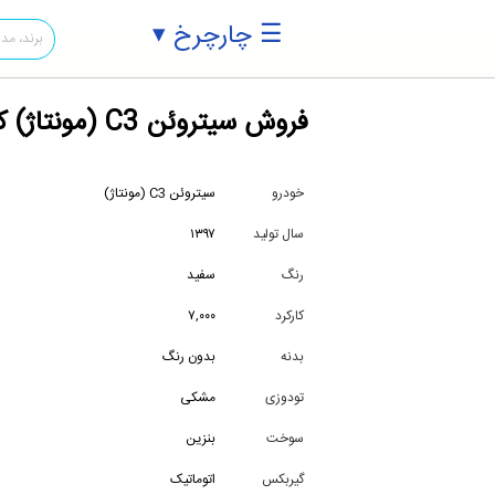
☰ چارچرخ ▾
فروش سیتروئن C3 (مونتاژ) کارکرد ۷هزار کیلومتر بدنه بدون رنگ اتوماتیک C3
خودرو
سیتروئن C3 (مونتاژ)
سال تولید
۱۳۹۷
رنگ
سفید
کارکرد
۷,۰۰۰
بدنه
بدون رنگ
تودوزی
مشکی
سوخت
بنزین
گیربکس
اتوماتیک