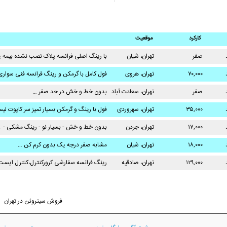
کارکرد
موقعیت
صفر
تهران، شیان
با رینگ اصلی فرانسه پلاک نصب نشده بیمه یک سا
۷۰,۰۰۰
تهران، هروی
فول کامل با گرمکن و رینگ فرانسه فنی سواری درجه ۱ تمامی مصرفی ها انجا
صفر
تهران، سعادت آباد
بدون خط و خش در حد صفر …
۳۵,۰۰۰
تهران، سهروردی
فول با رینگ و گرمکن بسیار تمیز سر کاپوت لی
۱۷,۰۰۰
تهران، جردن
بدون خط و خش - بسیار نو - رینگ مشکی - 
۱۸,۰۰۰
تهران، شیان
مشابه صفر درجه یک بدون کرم کن …
۱۲۹,۰۰۰
تهران، صادقیه
رینگ فرانسه سفارشی کرورکنترل،کنترل ایست
فروش سیتروئن در تهران