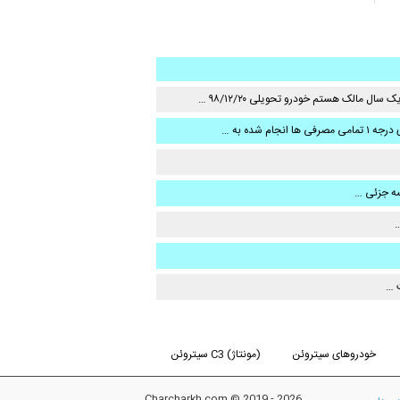
ل مالک هستم خودرو تحویلی ۹۸/۱۲/۲۰ …
م شده به …
سه جزئی …
…
 …
خودروهای سیتروئن
سیتروئن C3 (مونتاژ)
Charcharkh.com © 2019 - 2026