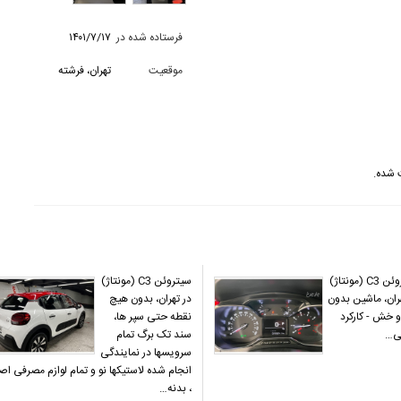
فرستاده شده در
۱۴۰۱/۷/۱۷
موقعیت
تهران، فرشته
سیتروئن C3 (مونتاژ)
سیتروئن C3 (مونتاژ)
ران، ماشین بدون
در تهران، بدون هیچ
 خش - کارکرد
نقطه حتی سپر ها،
ی…
سند تک برگ تمام
سرویسها در نمایندگی
انجام شده لاستیکها نو و تمام لوازم مصرفی اص
، بدنه…